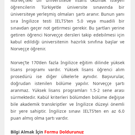
Norveç’teki bir üniversitede lisans okumak isteyen
öğrencilerin Türkiye’de üniversite sınavında bir
üniversiteye yerleşmiş olmaları şartı aranır. Bunun yanı
sıra İngilizce testi IELTS’ten 5.0 veya muadili bir
sınavdan geçer not getirmesi gerekir. Bu şartları yerine
getiren öğrenci Norveççe dersleri takip edebilmesi için
kabul edildiği üniversitenin hazırlık sınıfına başlar ve
Norveççe öğrenir.
Norveç’te 170’den fazla İngilizce eğitim dilinde yüksek
lisans programı vardır. Yüksek lisans öğrenci alım
prosedürü ise diğer ülkelerle aynıdır. Başvurular,
doğrudan istenilen bölüme yapılır. Norveççe şartı
aranmaz. Yüksek lisans programları 1.5-2 sene arası
sürmektedir. Kabül kriterleri bölümden bölüme değişse
bile akademik transkriptler ve İngilizce düzeyi önemli
bir yere sahiptir. İngilizce sınavı IELTS’ten en az 6.0
puan almış olma şartı vardır.
Bilgi Almak İçin
Formu Doldurunuz