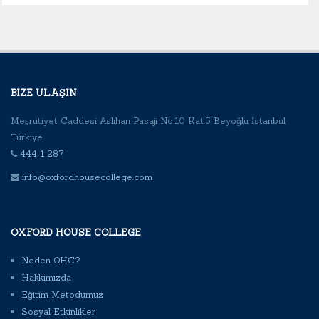
BIZE ULAŞIN
Meşrutiyet Caddesi Aslıhan Pasaji No:10 Kat:5 Beyoğlu İstanbul
Türkiye
444 1 287
info@oxfordhousecollege.com
OXFORD HOUSE COLLEGE
Neden OHC?
Hakkımızda
Eğitim Metodumuz
Sosyal Etkinlikler