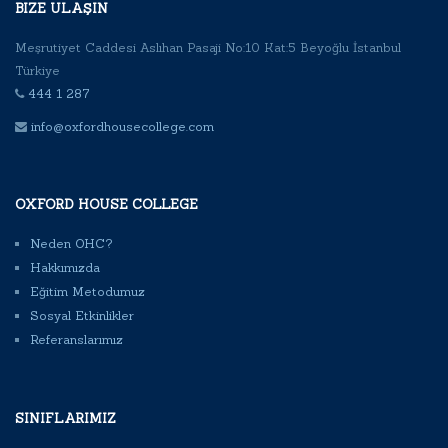
BIZE ULAŞIN
Meşrutiyet Caddesi Aslıhan Pasaji No:10 Kat:5 Beyoğlu İstanbul
Türkiye
444 1 287
info@oxfordhousecollege.com
OXFORD HOUSE COLLEGE
Neden OHC?
Hakkımızda
Eğitim Metodumuz
Sosyal Etkinlikler
Referanslarımız
SINIFLARIMIZ