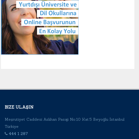
BIZE ULAŞIN
Meşrutiyet Caddesi Aslıhan Pasaji No:10 Kat:5 Beyoğlu İstanbul
Türkiye
444 1 287