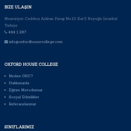
BIZE ULAŞIN
Meşrutiyet Caddesi Aslıhan Pasaji No:10 Kat:5 Beyoğlu İstanbul
Türkiye
444 1 287
info@oxfordhousecollege.com
OXFORD HOUSE COLLEGE
Neden OHC?
Hakkımızda
Eğitim Metodumuz
Sosyal Etkinlikler
Referanslarımız
SINIFLARIMIZ